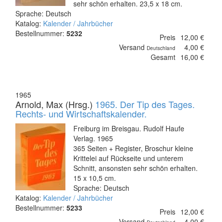
sehr schön erhalten. 23,5 x 18 cm.
Sprache: Deutsch
Katalog:
Kalender / Jahrbücher
Bestellnummer:
5232
Preis
12,00 €
Versand
4,00 €
Deutschland
Gesamt
16,00 €
1965
Arnold, Max (Hrsg.)
1965. Der Tip des Tages.
Rechts- und Wirtschaftskalender.
Freiburg im Breisgau. Rudolf Haufe
Verlag. 1965
365 Seiten + Register, Broschur kleine
Krittelei auf Rückseite und unterem
Schnitt, ansonsten sehr schön erhalten.
15 x 10,5 cm.
Sprache: Deutsch
Katalog:
Kalender / Jahrbücher
Bestellnummer:
5233
Preis
12,00 €
Versand
4,00 €