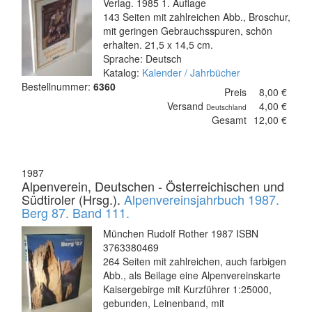
Verlag. 1985 1. Auflage
143 Seiten mit zahlreichen Abb., Broschur,
mit geringen Gebrauchsspuren, schön
erhalten. 21,5 x 14,5 cm.
Sprache: Deutsch
Katalog:
Kalender / Jahrbücher
Bestellnummer:
6360
Preis
8,00 €
Versand
4,00 €
Deutschland
Gesamt
12,00 €
1987
Alpenverein, Deutschen - Österreichischen und
Südtiroler (Hrsg.).
Alpenvereinsjahrbuch 1987.
Berg 87. Band 111.
München Rudolf Rother 1987 ISBN
3763380469
264 Seiten mit zahlreichen, auch farbigen
Abb., als Beilage eine Alpenvereinskarte
Kaisergebirge mit Kurzführer 1:25000,
gebunden, Leinenband, mit