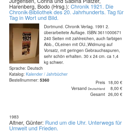
Jürgensen, Corina und Sabina Piatzer,
Harenberg, Bodo (Hrsg.):
Chronik 1921. Die
Chronik-Bibliothek des 20. Jahrhunderts. Tag für
Tag in Wort und Bild.
Dortmund. Chronik Verlag. 1991 2.
überarbeitete Auflage. ISBN 3611000671
240 Seiten mit zahlreichen, auch farbigen
Abb., OLeinen mit OU.,Widmung auf
Vorsatz, mit geringen Gebrauchsspuren,
sehr schön erhalten. 30 x 24 cm. ca 1,4
kg schwer.
Sprache: Deutsch
Katalog:
Kalender / Jahrbücher
Bestellnummer:
5360
Preis
18,00 €
Versand
8,00 €
Deutschland
Gesamt
26,00 €
1983
Altner, Günter:
Rund um die Uhr. Unterwegs für
Umwelt und Frieden.