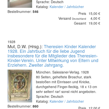
Sprache: Deutsch
Katalog:
Kalender / Jahrbücher
Bestellnummer:
546
Preis
15,00 €
Versand
4,00 €
Deutschland
Gesamt
19,00 €
1928
Mut, D.W. (Hrsg.):
Theresien Kinder Kalender
1928. Ein Jahrbuch für die liebe Jugend
insbesondere für die Mitglieder des Theresien-
Kinder-Verein. Unter Mitwirkung von Eltern und
Erziehern. Zweiter Jahrgang.
München. Salesianer-Verlag. 1928
80 Seiten, geheftete Broschur, stark
bestoßen mit Einrissen und Knicke,
durchgehend Finger-fleckig, 18 x 13 cm
sehr selten! rar! sonst nicht angeboten.
Sprache: Deutsch
Katalog:
Kalender / Jahrbücher
Bestellnummer:
860
Preis
12,00 €