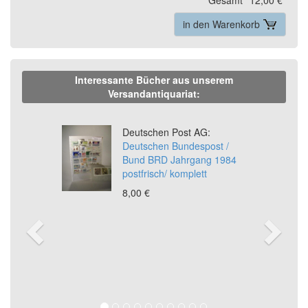
in den Warenkorb
Interessante Bücher aus unserem
Versandantiquariat:
Previous
Ne
Deutschen Post AG:
Deutschen Bundespost /
Bund BRD Jahrgang 1984
postfrisch/ komplett
8,00 €