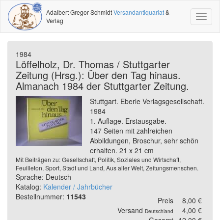
Adalbert Gregor Schmidt
Versandantiquariat
&
Toggl
Verlag
naviga
1984
Löffelholz, Dr. Thomas / Stuttgarter
Zeitung (Hrsg.): Über den Tag hinaus.
Almanach 1984 der Stuttgarter Zeitung.
Stuttgart. Eberle Verlagsgesellschaft.
1984
1. Auflage. Erstausgabe.
147 Seiten mit zahlreichen
Abbildungen, Broschur, sehr schön
erhalten. 21 x 21 cm
Mit Beiträgen zu: Gesellschaft, Politik, Soziales und Wirtschaft,
Feuilleton, Sport, Stadt und Land, Aus aller Welt, Zeitungsmenschen.
Sprache: Deutsch
Katalog:
Kalender / Jahrbücher
Bestellnummer:
11543
Preis
8,00 €
Versand
4,00 €
Deutschland
Gesamt
12,00 €