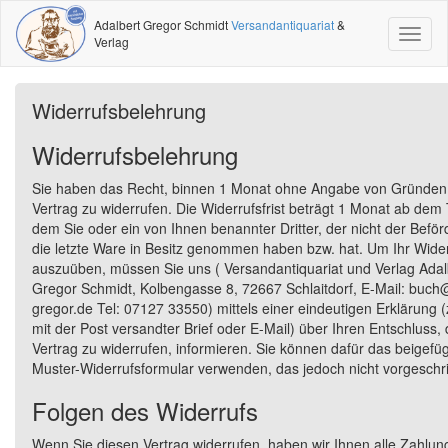
Adalbert Gregor Schmidt
Versandantiquariat
&
Toggl
Verlag
naviga
Widerrufsbelehrung
Widerrufsbelehrung
Sie haben das Recht, binnen 1 Monat ohne Angabe von Gründen
Vertrag zu widerrufen. Die Widerrufsfrist beträgt 1 Monat ab dem
dem Sie oder ein von Ihnen benannter Dritter, der nicht der Beförd
die letzte Ware in Besitz genommen haben bzw. hat. Um Ihr Wider
auszuüben, müssen Sie uns ( Versandantiquariat und Verlag Adal
Gregor Schmidt, Kolbengasse 8, 72667 Schlaitdorf, E-Mail: buch
gregor.de Tel: 07127 33550) mittels einer eindeutigen Erklärung (z
mit der Post versandter Brief oder E-Mail) über Ihren Entschluss,
Vertrag zu widerrufen, informieren. Sie können dafür das beigefü
Muster-Widerrufsformular verwenden, das jedoch nicht vorgeschri
Folgen des Widerrufs
Wenn Sie diesen Vertrag widerrufen, haben wir Ihnen alle Zahlun