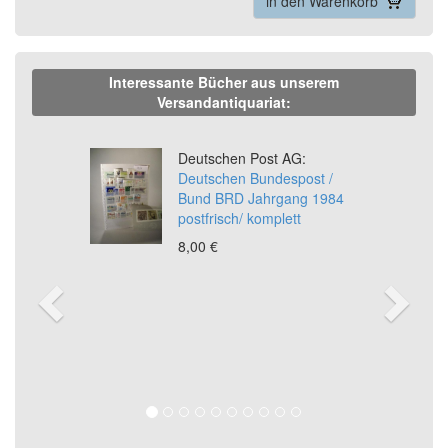
in den Warenkorb
Interessante Bücher aus unserem
Versandantiquariat:
Previous
Ne
Deutschen Post AG:
Deutschen Bundespost /
Bund BRD Jahrgang 1984
postfrisch/ komplett
8,00 €