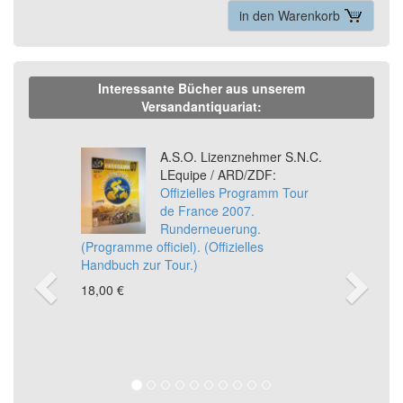
in den Warenkorb
Interessante Bücher aus unserem
Versandantiquariat:
Previous
Ne
A.S.O. Lizenznehmer S.N.C.
LEquipe / ARD/ZDF:
Offizielles Programm Tour
de France 2007.
Runderneuerung.
(Programme officiel). (Offizielles
Handbuch zur Tour.)
18,00 €