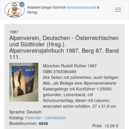
Adalbert Gregor Schmidt
Versandantiquariat
&
Toggl
Verlag
naviga
1987
Alpenverein, Deutschen - Österreichischen
und Südtiroler (Hrsg.).
Alpenvereinsjahrbuch 1987. Berg 87. Band
111.
München Rudolf Rother 1987
ISBN 3763380469
264 Seiten mit zahlreichen, auch farbigen
Abb., als Beilage eine Alpenvereinskarte
Kaisergebirge mit Kurzführer 1:25000,
gebunden, Leinenband, mit
Schutzumschlag, dieser mit Läsuren,
ansonsten schön erhalten. 27 x 21,5 cm.
Sprache: Deutsch
Katalog:
Kalender / Jahrbücher
Bestellnummer:
6646
Preis
12,00 €