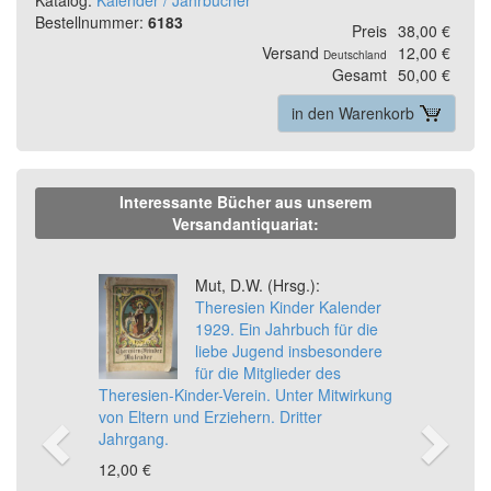
Bestellnummer:
6183
Preis
38,00 €
Versand
12,00 €
Deutschland
Gesamt
50,00 €
in den Warenkorb
Interessante Bücher aus unserem
Versandantiquariat:
Previous
Ne
Mut, D.W. (Hrsg.):
Theresien Kinder Kalender
1929. Ein Jahrbuch für die
liebe Jugend insbesondere
für die Mitglieder des
Theresien-Kinder-Verein. Unter Mitwirkung
von Eltern und Erziehern. Dritter
Jahrgang.
12,00 €