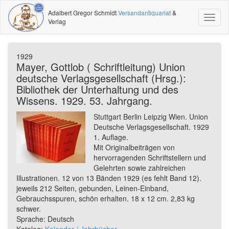
Adalbert Gregor Schmidt
Versandantiquariat
&
Toggl
Verlag
naviga
1929
Mayer, Gottlob ( Schriftleitung) Union
deutsche Verlagsgesellschaft (Hrsg.):
Bibliothek der Unterhaltung und des
Wissens. 1929. 53. Jahrgang.
Stuttgart Berlin Leipzig Wien. Union
Deutsche Verlagsgesellschaft. 1929
1. Auflage.
Mit Originalbeiträgen von
hervorragenden Schriftstellern und
Gelehrten sowie zahlreichen
Illustrationen. 12 von 13 Bänden 1929 (es fehlt Band 12).
jeweils 212 Seiten, gebunden, Leinen-Einband,
Gebrauchsspuren, schön erhalten. 18 x 12 cm. 2,83 kg
schwer.
Sprache: Deutsch
Katalog:
Kalender / Jahrbücher