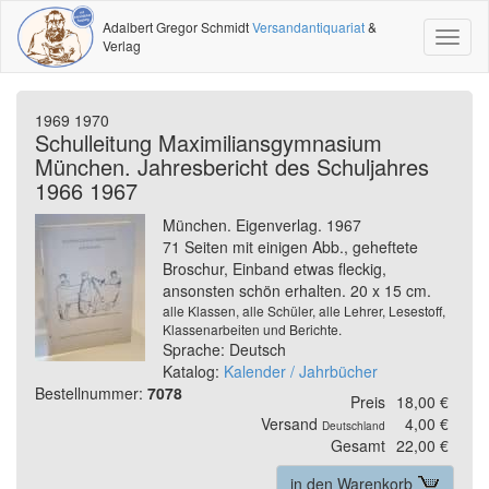
Adalbert Gregor Schmidt
Versandantiquariat
&
Toggl
Verlag
naviga
1969 1970
Schulleitung Maximiliansgymnasium
München. Jahresbericht des Schuljahres
1966 1967
München. Eigenverlag. 1967
71 Seiten mit einigen Abb., geheftete
Broschur, Einband etwas fleckig,
ansonsten schön erhalten. 20 x 15 cm.
alle Klassen, alle Schüler, alle Lehrer, Lesestoff,
Klassenarbeiten und Berichte.
Sprache: Deutsch
Katalog:
Kalender / Jahrbücher
Bestellnummer:
7078
Preis
18,00 €
Versand
4,00 €
Deutschland
Gesamt
22,00 €
in den Warenkorb