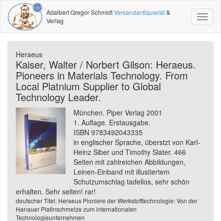
Adalbert Gregor Schmidt
Versandantiquariat
&
Toggl
Verlag
naviga
Heraeus
Kaiser, Walter / Norbert Gilson: Heraeus.
Pioneers in Materials Technology. From
Local Platnium Supplier to Global
Technology Leader.
München. Piper Verlag 2001
1. Auflage. Erstausgabe.
ISBN 9783492043335
in englischer Sprache, überstzt von Karl-
Heinz Siber und Timothy Slater. 466
Seiten mit zahlreichen Abbildungen,
Leinen-Einband mit illustiertem
Schutzumschlag tadellos, sehr schön
erhalten. Sehr selten! rar!
deutscher Titel: Heraeus Pioniere der Werkstofftechnologie: Von der
Hanauer Platinschmelze zum internationalen
Technologieunternehmen