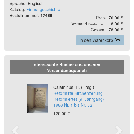
Sprache: Englisch
Katalog:
Firmengeschichte
Bestellnummer:
17469
Preis
70,00 €
Versand
8,00 €
Deutschland
Gesamt
78,00 €
in den Warenkorb
Interessante Bücher aus unserem
Versandantiquariat:
Previous
Ne
Calaminus, H. (Hrsg.)
Reformirte Kirchenzeitung
(reformierte) (9. Jahrgang)
1886 Nr. 1 bis Nr. 52
120,00 €