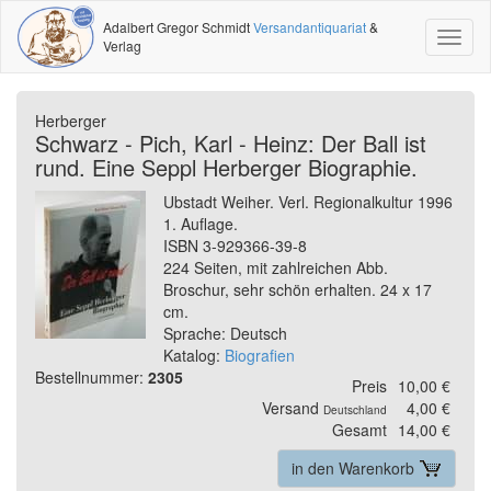
Adalbert Gregor Schmidt
Versandantiquariat
&
Toggl
Verlag
naviga
Herberger
Schwarz - Pich, Karl - Heinz: Der Ball ist
rund. Eine Seppl Herberger Biographie.
Ubstadt Weiher. Verl. Regionalkultur 1996
1. Auflage.
ISBN 3-929366-39-8
224 Seiten, mit zahlreichen Abb.
Broschur, sehr schön erhalten. 24 x 17
cm.
Sprache: Deutsch
Katalog:
Biografien
Bestellnummer:
2305
Preis
10,00 €
Versand
4,00 €
Deutschland
Gesamt
14,00 €
in den Warenkorb