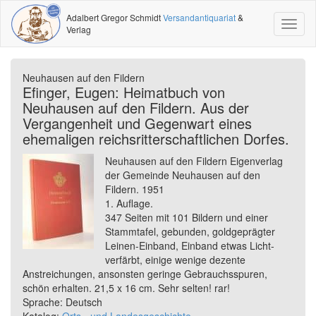
Adalbert Gregor Schmidt
Versandantiquariat
&
Toggl
Verlag
naviga
Neuhausen auf den Fildern
Efinger, Eugen: Heimatbuch von
Neuhausen auf den Fildern. Aus der
Vergangenheit und Gegenwart eines
ehemaligen reichsritterschaftlichen Dorfes.
Neuhausen auf den Fildern Eigenverlag
der Gemeinde Neuhausen auf den
Fildern. 1951
1. Auflage.
347 Seiten mit 101 Bildern und einer
Stammtafel, gebunden, goldgeprägter
Leinen-Einband, Einband etwas Licht-
verfärbt, einige wenige dezente
Anstreichungen, ansonsten geringe Gebrauchsspuren,
schön erhalten. 21,5 x 16 cm. Sehr selten! rar!
Sprache: Deutsch
Katalog:
Orts - und Landesgeschichte