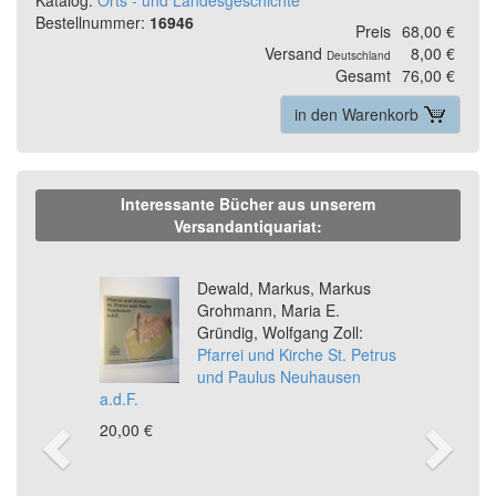
Bestellnummer:
16946
Preis
68,00 €
Versand
8,00 €
Deutschland
Gesamt
76,00 €
in den Warenkorb
Interessante Bücher aus unserem
Versandantiquariat:
Previous
Ne
Dewald, Markus, Markus
Grohmann, Maria E.
Gründig, Wolfgang Zoll:
Pfarrei und Kirche St. Petrus
und Paulus Neuhausen
a.d.F.
20,00 €