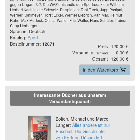
gegen Ungarn 3:2. Die WAZ entsandte den Sportredakteur Wilhelm
Herbert Koch in die Schweiz. Es spielten: Toni Turek, Jupp Posipal,
Werner Kohlmeyer, Horst Eckel, Werner Liebrich, Karl Mai, Helmut
Rahn, Max Morlock, Ottmar Walter, Fritz Walter, Hans Schäfer. Trainer:
Sepp Herberger
Sprache: Deutsch
Katalog:
Sport
Bestellnummer:
12871
Preis
120,00 €
Versand
0,00 €
Deutschland
Gesamt
120,00 €
in den Warenkorb
Interessante Bücher aus unserem
Versandantiquariat:
Previous
Ne
Bolten, Michael und Marco
Langer:
Alles andere ist nur
Fussball. Die Geschichte
von Fortuna Düsseldorf.