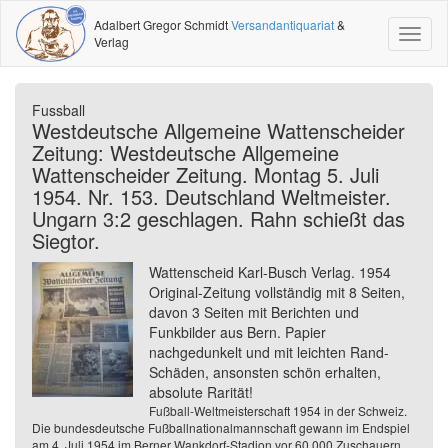
Adalbert Gregor Schmidt
Versandantiquariat
&
Toggl
Verlag
naviga
Fussball
Westdeutsche Allgemeine Wattenscheider
Zeitung: Westdeutsche Allgemeine
Wattenscheider Zeitung. Montag 5. Juli
1954. Nr. 153. Deutschland Weltmeister.
Ungarn 3:2 geschlagen. Rahn schießt das
Siegtor.
Wattenscheid Karl-Busch Verlag. 1954
Original-Zeitung vollständig mit 8 Seiten,
davon 3 Seiten mit Berichten und
Funkbilder aus Bern. Papier
nachgedunkelt und mit leichten Rand-
Schäden, ansonsten schön erhalten,
absolute Rarität!
Fußball-Weltmeisterschaft 1954 in der Schweiz.
Die bundesdeutsche Fußballnationalmannschaft gewann im Endspiel
am 4. Juli 1954 im Berner Wankdorf-Stadion vor 60.000 Zuschauern,