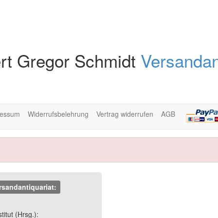
rt Gregor Schmidt
Versandan
ressum
Widerrufsbelehrung
Vertrag widerrufen
AGB
rsandantiquariat:
Next
itut (Hrsg.):