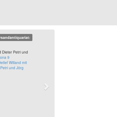
rsandantiquariat:
Next
d Dieter Petri und
ona 9
etlef Willand mit
 Petri und Jörg