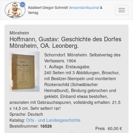
Adalbert Gregor Schmidt
Versandantiquariat
&
Toggl
Verlag
naviga
Mönsheim
Hoffmann, Gustav: Geschichte des Dorfes
Mönsheim, OA. Leonberg.
Schorndorf. Mönsheim. Selbstverlag des
Verfassers. 1904
1. Auflage. Erstausgabe.
240 Seiten mit 3 Abbildungen, Broschur,
mit Besitzer-Stempeln und montiertem
Rückenschild (Schwäbischer
Heimatbund), Bindung gebrochen und
geklebt, Einband etwas bestoßen,
ansonsten mit Gebrauchsspuren, vollständig erhalten. 21,5
x 14,5 cm. Sehr selten! rar!
Sprache: Deutsch
Katalog:
Orts - und Landesgeschichte
Bestellnummer:
16526
Preis
60,00 €