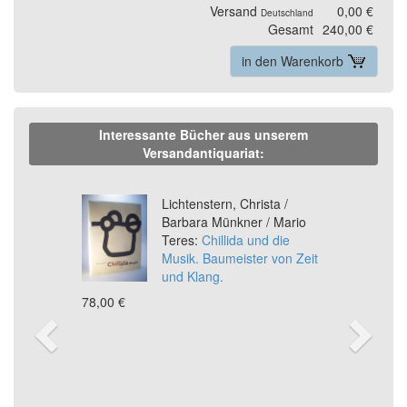
Versand
0,00 €
Deutschland
Gesamt
240,00 €
in den Warenkorb
Interessante Bücher aus unserem
Versandantiquariat:
Previous
Ne
Lichtenstern, Christa /
Barbara Münkner / Mario
Teres:
Chillida und die
Musik. Baumeister von Zeit
und Klang.
78,00 €