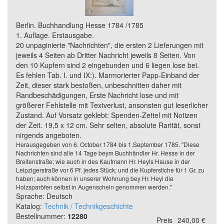
Berlin. Buchhandlung Hesse 1784 /1785
1. Auflage. Erstausgabe.
20 unpaginierte "Nachrichten", die ersten 2 Lieferungen mit
jeweils 4 Seiten ab Dritter Nachricht jeweils 8 Seiten. Von
den 10 Kupfern sind 2 eingebunden und 6 liegen lose bei.
Es fehlen Tab. I. und IX:). Marmorierter Papp-Einband der
Zeit, dieser stark bestoßen, unbeschnitten daher mit
Randbeschädigungen, Erste Nachricht lose und mit
größerer Fehlstelle mit Textverlust, ansonsten gut leserlicher
Zustand. Auf Vorsatz geklebt: Spenden-Zettel mit Notizen
der Zeit. 19,5 x 12 cm. Sehr selten, absolute Rarität, sonst
nirgends angeboten.
Herausgegeben von 6. October 1784 bis 1.September 1785. "Diese
Nachrichten sind alle 14 Tage beym Buchhändler Hr. Hesse in der
Breitenstraße; wie auch in des Kaufmann Hr. Heyls Hause in der
Leipzigerstraße vor 6 Pf. jedes Stück; und die Kupferstiche für 1 Gr. zu
haben; auch können in unserer Wohnung bey Hr. Heyl die
Holzsparöfen selbst in Augenschein genommen werden."
Sprache: Deutsch
Katalog:
Technik / Technikgeschichte
Bestellnummer:
12280
Preis
240,00 €