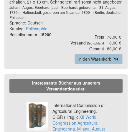
erhalten. 21 x 13 cm. Sehr selten! rar! sonst nicht angeboten
Johann August Eberhard (auch: Eberhardt; geboren am 31. August
1739 in Halberstadt; gestorben am 6. Januar 1809 in Berlin, deutscher
Philosoph.
Sprache: Deutsch
Katalog:
Philosophie
Bestellnummer:
15200
Preis
78,00 €
Versand
8,00 €
Deutschland
Gesamt
86,00 €
in den Warenkorb
Interessante Bücher aus unserem
Versandantiquariat:
Previous
Ne
International Commission of
Agriculural Engineering.
CIGR (Hrsg.):
XII World
Congress on Agricultural
Engineering. Milano, August