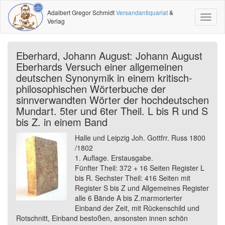
Adalbert Gregor Schmidt
Versandantiquariat
&
Toggl
Verlag
naviga
Eberhard, Johann August: Johann August
Eberhards Versuch einer allgemeinen
deutschen Synonymik in einem kritisch-
philosophischen Wörterbuche der
sinnverwandten Wörter der hochdeutschen
Mundart. 5ter und 6ter Theil. L bis R und S
bis Z. in einem Band
Halle und Leipzig Joh. Gottfrr. Russ 1800
/1802
1. Auflage. Erstausgabe.
Fünfter Theil: 372 + 16 Seiten Register L
bis R. Sechster Theil: 416 Seiten mit
Register S bis Z und Allgemeines Register
alle 6 Bände A bis Z.marmorierter
Einband der Zeit, mit Rückenschild und
Rotschnitt, Einband bestoßen, ansonsten innen schön