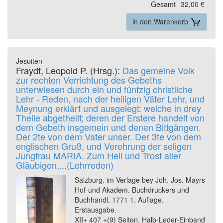
Gesamt
32,00 €
in den Warenkorb
Jesuiten
Fraydt, Leopold P. (Hrsg.):
Das gemeine Volk
zur rechten Verrichtung des Gebeths
unterwiesen durch ein und fünfzig christliche
Lehr - Reden, nach der heiligen Väter Lehr, und
Meynung erklärt und ausgelegt: welche in drey
Theile abgetheilt; deren der Erstere handelt von
dem Gebeth insgemein und denen Bittgängen.
Der 2te von dem Vater unser. Der 3te von dem
englischen Gruß, und Verehrung der seligen
Jungfrau MARIA. Zum Heil und Trost aller
Gläubigen,...(Lehrreden)
Salzburg. im Verlage bey Joh. Jos. Mayrs
Hof-und Akadem. Buchdruckers und
Buchhandl. 1771 1. Auflage.
Erstausgabe.
XII+ 407 +(9) Seiten, Halb-Leder-Einband