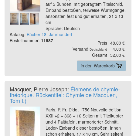
auf 5 Bünden, mit geprägtem Titelschild,
Einband bestoßen, teilweise Wurmgänge,
ansonsten fest und gut erhalten, 21 x 13
cm
Sprache: Deutsch
Katalog:
Bücher 18. Jahrhundert
Bestellnummer:
11887
Preis
48,00 €
Versand
4,00 €
Deutschland
Gesamt
52,00 €
in den Warenkorb
Macquer, Pierre Joseph:
Élemens de chymie-
théorique. Rückentitel: Chymie de Macquen,
Tom I.)
Paris. P. Fr. Didot 1756 Nouvelle édition.
XXII +2 + 368 + 16 Seiten mit Titelkupfer
und 4 Falttafeln, marmorierter Schnitt,
Leder- Einband dieser bestoßen, Innen
schön erhalten. 17 x 10 cm. Sehr selten!