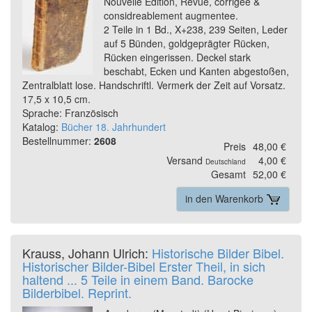
Nouvelle Edition, Revue, corrigee &
considreablement augmentee.
2 Teile in 1 Bd., X+238, 239 Seiten, Leder
auf 5 Bünden, goldgeprägter Rücken,
Rücken eingerissen. Deckel stark
beschabt, Ecken und Kanten abgestoßen,
Zentralblatt lose. Handschriftl. Vermerk der Zeit auf Vorsatz.
17,5 x 10,5 cm.
Sprache: Französisch
Katalog:
Bücher 18. Jahrhundert
Bestellnummer:
2608
Preis
48,00 €
Versand
4,00 €
Deutschland
Gesamt
52,00 €
in den Warenkorb
Krauss, Johann Ulrich:
Historische Bilder Bibel.
Historischer Bilder-Bibel Erster Theil, in sich
haltend ... 5 Teile in einem Band. Barocke
Bilderbibel. Reprint.