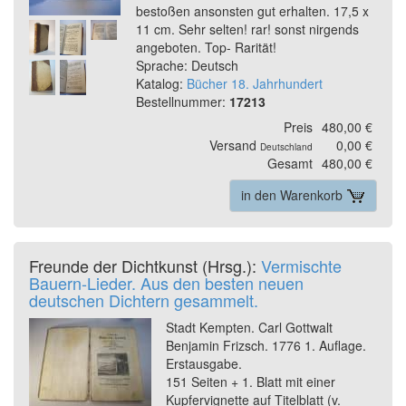
bestoßen ansonsten gut erhalten. 17,5 x
11 cm. Sehr selten! rar! sonst nirgends
angeboten. Top- Rarität!
Sprache: Deutsch
Katalog:
Bücher 18. Jahrhundert
Bestellnummer:
17213
Preis
480,00 €
Versand
0,00 €
Deutschland
Gesamt
480,00 €
in den Warenkorb
Freunde der Dichtkunst (Hrsg.):
Vermischte
Bauern-Lieder. Aus den besten neuen
deutschen Dichtern gesammelt.
Stadt Kempten. Carl Gottwalt
Benjamin Frizsch. 1776 1. Auflage.
Erstausgabe.
151 Seiten + 1. Blatt mit einer
Kupfervignette auf Titelblatt (v.