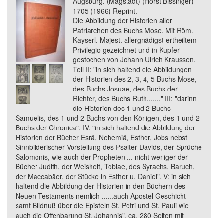
Augsburg. (Magstadt) (Horst Bissinger)
1705 (1966) Reprint.
Die Abbildung der Historien aller
Patriarchen des Buchs Mose. Mit Röm.
Kayserl. Majest. allergnädigst-ertheiltem
Privilegio gezeichnet und in Kupfer
gestochen von Johann Ulrich Kraussen.
Teil II: "in sich haltend die Abbildungen
der Historien des 2, 3, 4, 5 Buchs Mose,
des Buchs Josuae, des Buchs der
Richter, des Buchs Ruth......." III: "darinn
die Historien des 1 und 2 Buchs
Samuelis, des 1 und 2 Buchs von den Königen, des 1 und 2
Buchs der Chronica". IV: "in sich haltend die Abbildung der
Historien der Bücher Esrä, Nehemiä, Esther, Jobs nebst
Sinnbilderischer Vorstellung des Psalter Davids, der Sprüche
Salomonis, wie auch der Propheten ... nicht weniger der
Bücher Judith, der Weisheit, Tobiae, des Syrachs, Baruch,
der Maccabäer, der Stücke in Esther u. Daniel". V: in sich
haltend die Abbildung der Historien in den Büchern des
Neuen Testaments nemlich ......auch Apostel Geschicht
samt Bildnuß über die Episteln St. Petri und St. Pauli wie
auch die Offenbarung St. Johannis". ca. 280 Seiten mit