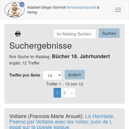
Adalbert Gregor Schmidt
Versandantiquariat
&
Toggl
Verlag
naviga
Suchergebnisse
Bücher 18. Jahrhundert
Ihre Suche im Katalog:
ergab: 12 Treffer
Treffer pro Seite
Treffer 1 - 10 von 12
1
2
»
Voltaire (Francois-Marie Arouet):
La Henriade.
Poeme par Voltaire avec les notes; suivi de L
essai sur la poesie epique,