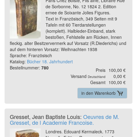
Paris Chez Boiste, Fils aine, Libraire Rue
de Sorbonne, No. 12 1824 2. Edition
ernee de Soixante Jolies Figures.
Text in Französisch, 349 Seiten mit 9
Tafeln mit 60 Tierdarstellungen
(komplett). Halbleder-Einband, stark
bestoßen, Fehlstelle am Rücken, Innen
fleckig. alter Besitzervermerk auf Vorsatz (R.Diederichs) und
auf dem hinteren Vorsatz: Weihnachten 1938
Sprache: Französisch
Katalog:
Bücher 18. Jahrhundert
Bestellnummer:
780
Preis
100,00 €
Versand
0,00 €
Deutschland
Gesamt
100,00 €
in den Warenkorb
Gresset, Jean Baptiste Louis:
Oeuvres de M.
Gresset, de l Academie Francoise.
Londres. Edouard Kermaleck. 1773