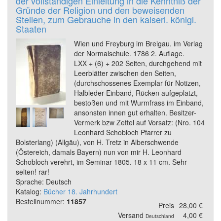
der vollständigen Einleitung in die Kenntniß der
Gründe der Religion und den beweisenden
Stellen, zum Gebrauche in den kaiserl. königl.
Staaten
Wien und Freyburg im Breigau. im Verlag
der Normalschule. 1786 2. Auflage.
LXX + (6) + 202 Seiten, durchgehend mit
Leerblätter zwischen den Seiten,
(durchschossenes Exemplar für Notizen,
Halbleder-Einband, Rücken aufgeplatzt,
bestoßen und mit Wurmfrass im Einband,
ansonsten innen gut erhalten. Besitzer-
Vermerk bzw Zettel auf Vorsatz: (Nro. 104
Leonhard Schobloch Pfarrer zu
Bolsterlang) (Allgäu), von H. Tretz in Alberschwende
(Östereich, damals Bayern) nun von mir H. Leonhard
Schobloch verehrt, im Seminar 1805. 18 x 11 cm. Sehr
selten! rar!
Sprache: Deutsch
Katalog:
Bücher 18. Jahrhundert
Bestellnummer:
11857
Preis
28,00 €
Versand
4,00 €
Deutschland