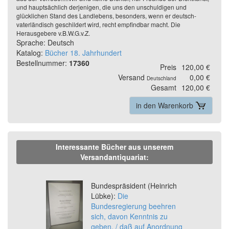
und hauptsächlich derjenigen, die uns den unschuldigen und
glücklichen Stand des Landlebens, besonders, wenn er deutsch-
vaterländisch geschildert wird, recht empfindbar macht. Die
Herausgebere v.B.W.G.v.Z.
Sprache: Deutsch
Katalog:
Bücher 18. Jahrhundert
Bestellnummer:
17360
Preis
120,00 €
Versand
0,00 €
Deutschland
Gesamt
120,00 €
in den Warenkorb
Interessante Bücher aus unserem
Versandantiquariat:
Previous
Ne
Bundespräsident (Heinrich
Lübke):
Die
Bundesregierung beehren
sich, davon Kenntnis zu
geben, / daß auf Anordnung