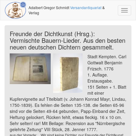
Adalbert Gregor Schmidt
Versandantiquariat
&
Toggl
Verlag
naviga
Freunde der Dichtkunst (Hrsg.):
Vermischte Bauern-Lieder. Aus den besten
neuen deutschen Dichtern gesammelt.
Stadt Kempten. Carl
Gottwalt Benjamin
Frizsch. 1776
1. Auflage.
Erstausgabe.
151 Seiten + 1. Blatt
mit einer
Kupfervignette auf Titelblatt (v. Johann Konrad Mayr, Lindau,
1750-1839). Es fehlen die Seiten 135-138. die Seiten 65-96
sind vor die Seiten 49-64 gebunden, Papp-Einband der Zeit,
Heftung gelockert, Rücken fehlt, etwas fleckig. 16 x 10 cm.
Sehr selten! rar! Mit Beilage: Rezension aus "Nürnbergische
gelehrte Zeitung" VIII Stück, 28. Jenner 1777.
aus der Vorrede:....Wir sind keine Dichter, nur Freunde der Dichtkunst,