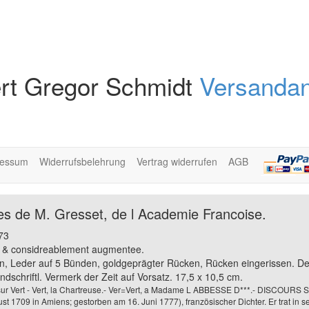
rt Gregor Schmidt
Versandan
ressum
Widerrufsbelehrung
Vertrag widerrufen
AGB
es de M. Gresset, de l Academie Francoise.
73
ee & considreablement augmentee.
ten, Leder auf 5 Bünden, goldgeprägter Rücken, Rücken eingerissen. D
ndschriftl. Vermerk der Zeit auf Vorsatz. 17,5 x 10,5 cm.
r Vert - Vert, la Chartreuse.- Ver=Vert, a Madame L ABBESSE D***.- DISCOUR
t 1709 in Amiens; gestorben am 16. Juni 1777), französischer Dichter. Er trat in s