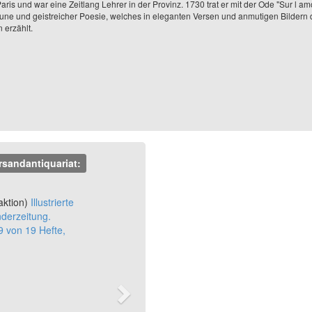
ris und war eine Zeitlang Lehrer in der Provinz. 1730 trat er mit der Ode "Sur l amo
une und geistreicher Poesie, welches in eleganten Versen und anmutigen Bildern
 erzählt.
rsandantiquariat:
Next
aktion)
Illustrierte
nderzeitung.
 von 19 Hefte,