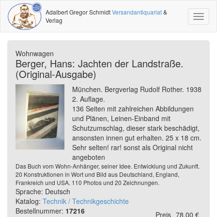
Adalbert Gregor Schmidt
Versandantiquariat
&
Toggl
Verlag
naviga
Wohnwagen
Berger, Hans: Jachten der Landstraße.
(Original-Ausgabe)
München. Bergverlag Rudolf Rother. 1938
2. Auflage.
136 Seiten mit zahlreichen Abbildungen
und Plänen, Leinen-Einband mit
Schutzumschlag, dieser stark beschädigt,
ansonsten innen gut erhalten. 25 x 18 cm.
Sehr selten! rar! sonst als Original nicht
angeboten
Das Buch vom Wohn-Anhänger, seiner Idee. Entwicklung und Zukunft.
20 Konstruktionen in Wort und Bild aus Deutschland, England,
Frankreich und USA. 110 Photos und 20 Zeichnungen.
Sprache: Deutsch
Katalog:
Technik / Technikgeschichte
Bestellnummer:
17216
Preis
78,00 €