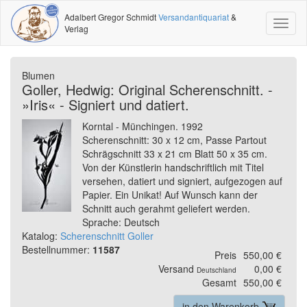
Adalbert Gregor Schmidt
Versandantiquariat
&
Toggl
Verlag
naviga
Blumen
Goller, Hedwig: Original Scherenschnitt. -
»Iris« - Signiert und datiert.
Korntal - Münchingen. 1992
Scherenschnitt: 30 x 12 cm, Passe Partout
Schrägschnitt 33 x 21 cm Blatt 50 x 35 cm.
Von der Künstlerin handschriftlich mit Titel
versehen, datiert und signiert, aufgezogen auf
Papier. Ein Unikat! Auf Wunsch kann der
Schnitt auch gerahmt geliefert werden.
Sprache: Deutsch
Katalog:
Scherenschnitt Goller
Bestellnummer:
11587
Preis
550,00 €
Versand
0,00 €
Deutschland
Gesamt
550,00 €
in den Warenkorb