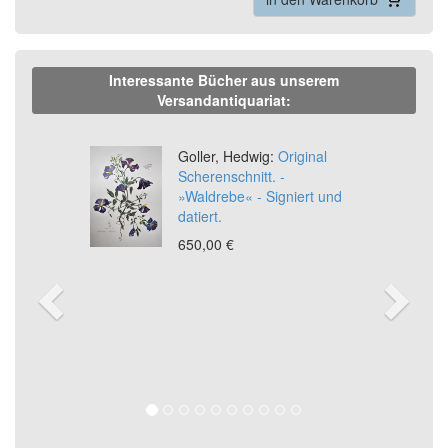
Interessante Bücher aus unserem
Versandantiquariat:
Previous
Ne
Goller, Hedwig:
Original
Scherenschnitt. -
»Waldrebe« - Signiert und
datiert.
650,00 €