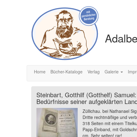
Adalbe
Home
Bücher-Kataloge
Verlag
Galerie
Imp
Steinbart, Gotthilf (Gotthelf) Samuel
Bedürfnisse seiner aufgeklärten Land
Züllichau. bei Nathanael S
Dritte rechtmäßige und verb
318 Seiten mit einem Titelk
Papp-Einband, mit Goldschni
cm. Sehr selten! rar!