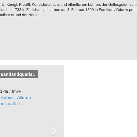
barts, Königl. Preußl. Konsistorialraths und öffentlichen Lehrers der Gottesgelehrsa
eptember 1738 in Züllichau; gestorben am 3. Februar 1809 in Frankfurt / Oder w pr
onalismus und der Neologie.
rsandantiquariat:
Next
d de / Imre
Fabeln. Älteren
acherzählt.