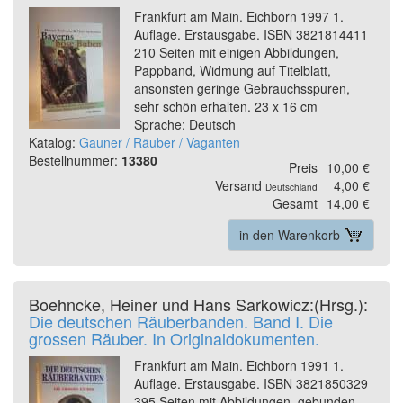
Frankfurt am Main. Eichborn 1997 1.
Auflage. Erstausgabe. ISBN 3821814411
210 Seiten mit einigen Abbildungen,
Pappband, Widmung auf Titelblatt,
ansonsten geringe Gebrauchsspuren,
sehr schön erhalten. 23 x 16 cm
Sprache: Deutsch
Katalog:
Gauner / Räuber / Vaganten
Bestellnummer:
13380
Preis
10,00 €
Versand
4,00 €
Deutschland
Gesamt
14,00 €
in den Warenkorb
Boehncke, Heiner und Hans Sarkowicz:(Hrsg.):
Die deutschen Räuberbanden. Band I. Die
grossen Räuber. In Originaldokumenten.
Frankfurt am Main. Eichborn 1991 1.
Auflage. Erstausgabe. ISBN 3821850329
395 Seiten mit Abbildungen, gebunden