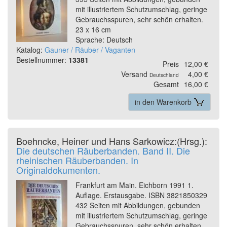
mit illustriertem Schutzumschlag, geringe
Gebrauchsspuren, sehr schön erhalten.
23 x 16 cm
Sprache: Deutsch
Katalog:
Gauner / Räuber / Vaganten
Bestellnummer:
13381
Preis
12,00 €
Versand
4,00 €
Deutschland
Gesamt
16,00 €
in den Warenkorb
Boehncke, Heiner und Hans Sarkowicz:(Hrsg.):
Die deutschen Räuberbanden. Band II. Die
rheinischen Räuberbanden. In
Originaldokumenten.
Frankfurt am Main. Eichborn 1991 1.
Auflage. Erstausgabe. ISBN 3821850329
432 Seiten mit Abbildungen, gebunden
mit illustriertem Schutzumschlag, geringe
Gebrauchsspuren, sehr schön erhalten.