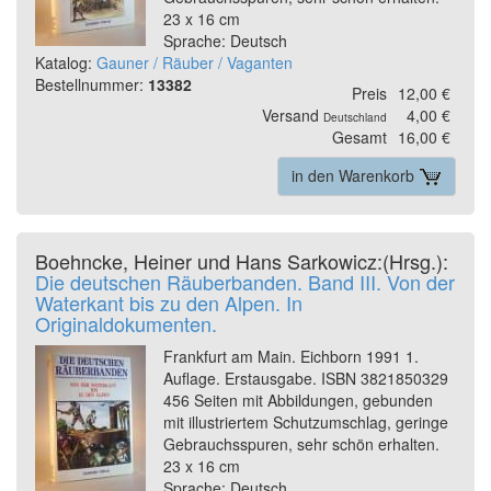
23 x 16 cm
Sprache: Deutsch
Katalog:
Gauner / Räuber / Vaganten
Bestellnummer:
13382
Preis
12,00 €
Versand
4,00 €
Deutschland
Gesamt
16,00 €
in den Warenkorb
Boehncke, Heiner und Hans Sarkowicz:(Hrsg.):
Die deutschen Räuberbanden. Band III. Von der
Waterkant bis zu den Alpen. In
Originaldokumenten.
Frankfurt am Main. Eichborn 1991 1.
Auflage. Erstausgabe. ISBN 3821850329
456 Seiten mit Abbildungen, gebunden
mit illustriertem Schutzumschlag, geringe
Gebrauchsspuren, sehr schön erhalten.
23 x 16 cm
Sprache: Deutsch