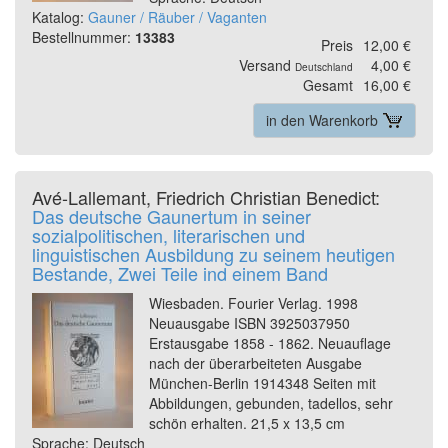
Katalog:
Gauner / Räuber / Vaganten
Bestellnummer:
13383
Preis
12,00 €
Versand
4,00 €
Deutschland
Gesamt
16,00 €
in den Warenkorb
Avé-Lallemant, Friedrich Christian Benedict:
Das deutsche Gaunertum in seiner
sozialpolitischen, literarischen und
linguistischen Ausbildung zu seinem heutigen
Bestande, Zwei Teile ind einem Band
Wiesbaden. Fourier Verlag. 1998
Neuausgabe ISBN 3925037950
Erstausgabe 1858 - 1862. Neuauflage
nach der überarbeiteten Ausgabe
München-Berlin 1914348 Seiten mit
Abbildungen, gebunden, tadellos, sehr
schön erhalten. 21,5 x 13,5 cm
Sprache: Deutsch