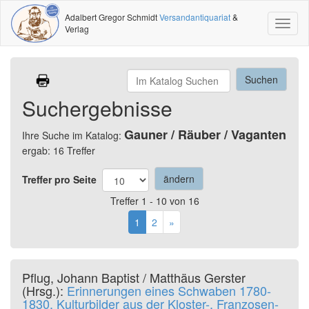
Adalbert Gregor Schmidt
Versandantiquariat
&
Toggl
Verlag
naviga
Suchergebnisse
Gauner / Räuber / Vaganten
Ihre Suche im Katalog:
ergab: 16 Treffer
Treffer pro Seite
Treffer 1 - 10 von 16
1
2
»
Pflug, Johann Baptist / Matthäus Gerster
(Hrsg.):
Erinnerungen eines Schwaben 1780-
1830. Kulturbilder aus der Kloster-, Franzosen-