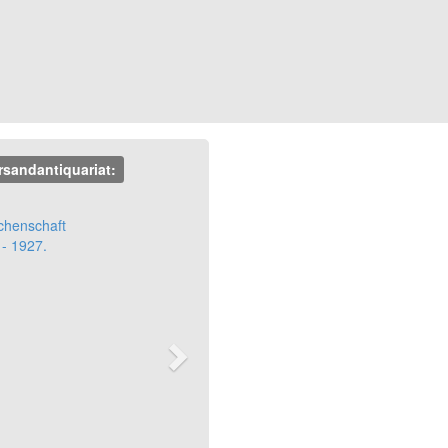
rsandantiquariat:
Next
chenschaft
- 1927.