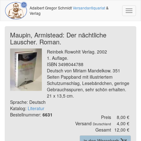
Adalbert Gregor Schmidt
Versandantiquariat
&
Toggl
Verlag
naviga
Maupin, Armistead: Der nächtliche
Lauscher. Roman.
Reinbek Rowohlt Verlag. 2002
1. Auflage.
ISBN 3498044788
Deutsch von Miriam Mandelkow. 351
Seiten Pappband mit illustriertem
Schutzumschlag, Lesebändchen, geringe
Gebrauchsspuren, sehr schön erhalten.
21 x 13,5 cm.
Sprache: Deutsch
Katalog:
Literatur
Bestellnummer:
6631
Preis
8,00 €
Versand
4,00 €
Deutschland
Gesamt
12,00 €
in den Warenkorb