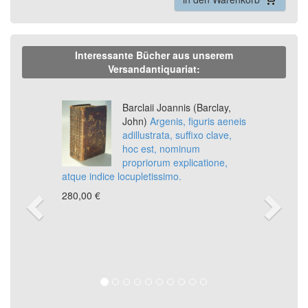
Interessante Bücher aus unserem
Versandantiquariat:
Previous
Ne
Barclaii Joannis (Barclay,
John)
Argenis, figuris aeneis
adillustrata, suffixo clave,
hoc est, nominum
propriorum explicatione,
atque indice locupletissimo.
280,00 €