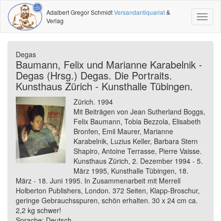
Adalbert Gregor Schmidt
Versandantiquariat
&
Toggl
Verlag
naviga
Degas
Baumann, Felix und Marianne Karabelnik -
Degas (Hrsg.) Degas. Die Portraits.
Kunsthaus Zürich - Kunsthalle Tübingen.
Zürich. 1994
Mit Beiträgen von Jean Sutherland Boggs,
Felix Baumann, Tobia Bezzola, Elisabeth
Bronfen, Emil Maurer, Marianne
Karabelnik, Luzius Keller, Barbara Stern
Shapiro, Antoine Terrasse, Pierre Vaisse.
Kunsthaus Zürich, 2. Dezember 1994 - 5.
März 1995, Kunsthalle Tübingen, 18.
März - 18. Juni 1995. In Zusammenarbeit mit Merrell
Holberton Publishers, London. 372 Seiten, Klapp-Broschur,
geringe Gebrauchsspuren, schön erhalten. 30 x 24 cm ca.
2,2 kg schwer!
Sprache: Deutsch