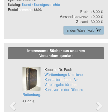
Katalog:
Kunst / Kunstgeschichte
Bestellnummer:
6893
Preis
18,00 €
Versand
12,00 €
Deutschland
Gesamt
30,00 €
in den Warenkorb
Interessante Bücher aus unserem
Versandantiquariat:
Previous
Ne
Keppler, Dr. Paul:
Württembergs kirchliche
Kunstalterthümer. Als
Vereinsgabe für den
Kunstverein der Diöcese
Rottenburg.
68,00 €