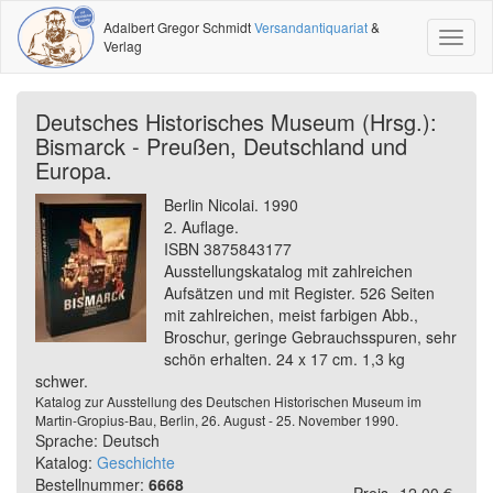
Adalbert Gregor Schmidt
Versandantiquariat
&
Toggl
Verlag
naviga
Deutsches Historisches Museum (Hrsg.):
Bismarck - Preußen, Deutschland und
Europa.
Berlin Nicolai. 1990
2. Auflage.
ISBN 3875843177
Ausstellungskatalog mit zahlreichen
Aufsätzen und mit Register. 526 Seiten
mit zahlreichen, meist farbigen Abb.,
Broschur, geringe Gebrauchsspuren, sehr
schön erhalten. 24 x 17 cm. 1,3 kg
schwer.
Katalog zur Ausstellung des Deutschen Historischen Museum im
Martin-Gropius-Bau, Berlin, 26. August - 25. November 1990.
Sprache: Deutsch
Katalog:
Geschichte
Bestellnummer:
6668
Preis
12,00 €