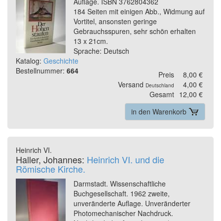
Auflage. ISBN 3762804362
184 Seiten mit einigen Abb., Widmung auf
Vortitel, ansonsten geringe
Gebrauchsspuren, sehr schön erhalten
13 x 21cm.
Sprache: Deutsch
Katalog:
Geschichte
Bestellnummer:
664
Preis
8,00 €
Versand
4,00 €
Deutschland
Gesamt
12,00 €
in den Warenkorb
Heinrich VI.
Haller, Johannes:
Heinrich VI. und die
Römische Kirche.
Darmstadt. Wissenschaftliche
Buchgesellschaft. 1962 zweite,
unveränderte Auflage. Unveränderter
Photomechanischer Nachdruck.