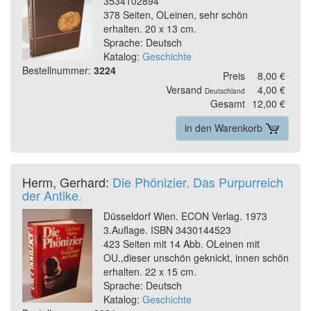
3534102894
378 Seiten, OLeinen, sehr schön
erhalten. 20 x 13 cm.
Sprache: Deutsch
Katalog:
Geschichte
Bestellnummer:
3224
Preis
8,00 €
Versand
4,00 €
Deutschland
Gesamt
12,00 €
in den Warenkorb
Herm, Gerhard:
Die Phönizier. Das Purpurreich
der Antike.
Düsseldorf Wien. ECON Verlag. 1973
3.Auflage. ISBN 3430144523
423 Seiten mit 14 Abb. OLeinen mit
OU.,dieser unschön geknickt, innen schön
erhalten. 22 x 15 cm.
Sprache: Deutsch
Katalog:
Geschichte