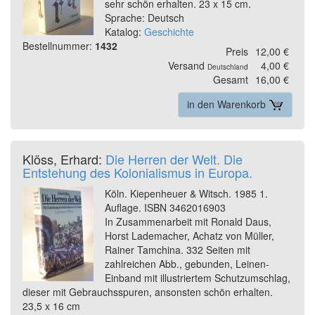
sehr schön erhalten. 23 x 15 cm.
Sprache: Deutsch
Katalog:
Geschichte
Bestellnummer:
1432
Preis
12,00 €
Versand
4,00 €
Deutschland
Gesamt
16,00 €
in den Warenkorb
Klöss, Erhard:
Die Herren der Welt. Die
Entstehung des Kolonialismus in Europa.
Köln. Kiepenheuer & Witsch. 1985 1.
Auflage. ISBN 3462016903
In Zusammenarbeit mit Ronald Daus,
Horst Lademacher, Achatz von Müller,
Rainer Tamchina. 332 Seiten mit
zahlreichen Abb., gebunden, Leinen-
Einband mit illustriertem Schutzumschlag,
dieser mit Gebrauchsspuren, ansonsten schön erhalten.
23,5 x 16 cm