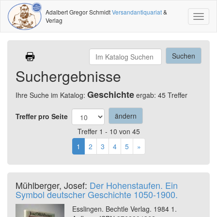
Adalbert Gregor Schmidt
Versandantiquariat
&
Toggl
Verlag
naviga
Suchergebnisse
Geschichte
Ihre Suche im Katalog:
ergab: 45 Treffer
Treffer pro Seite
Treffer 1 - 10 von 45
1
2
3
4
5
»
Mühlberger, Josef:
Der Hohenstaufen. Ein
Symbol deutscher Geschichte 1050-1900.
Esslingen. Bechtle Verlag. 1984 1.