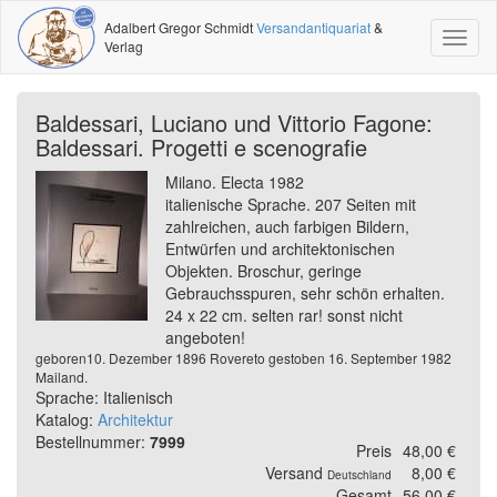
Adalbert Gregor Schmidt
Versandantiquariat
&
Toggl
Verlag
naviga
Baldessari, Luciano und Vittorio Fagone:
Baldessari. Progetti e scenografie
Milano. Electa 1982
italienische Sprache. 207 Seiten mit
zahlreichen, auch farbigen Bildern,
Entwürfen und architektonischen
Objekten. Broschur, geringe
Gebrauchsspuren, sehr schön erhalten.
24 x 22 cm. selten rar! sonst nicht
angeboten!
geboren10. Dezember 1896 Rovereto gestoben 16. September 1982
Mailand.
Sprache: Italienisch
Katalog:
Architektur
Bestellnummer:
7999
Preis
48,00 €
Versand
8,00 €
Deutschland
Gesamt
56,00 €