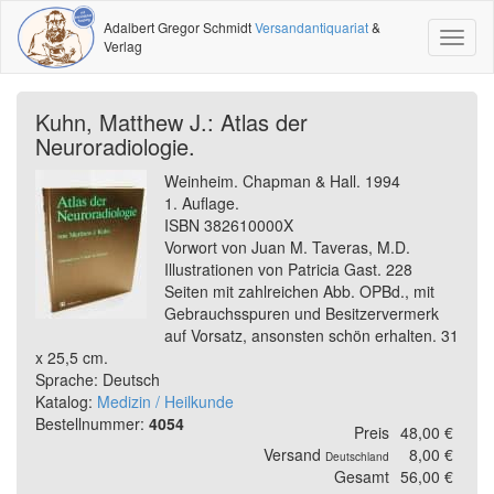
Adalbert Gregor Schmidt
Versandantiquariat
&
Toggl
Verlag
naviga
Kuhn, Matthew J.: Atlas der
Neuroradiologie.
Weinheim. Chapman & Hall. 1994
1. Auflage.
ISBN 382610000X
Vorwort von Juan M. Taveras, M.D.
Illustrationen von Patricia Gast. 228
Seiten mit zahlreichen Abb. OPBd., mit
Gebrauchsspuren und Besitzervermerk
auf Vorsatz, ansonsten schön erhalten. 31
x 25,5 cm.
Sprache: Deutsch
Katalog:
Medizin / Heilkunde
Bestellnummer:
4054
Preis
48,00 €
Versand
8,00 €
Deutschland
Gesamt
56,00 €