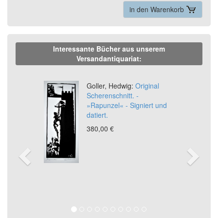
in den Warenkorb
Interessante Bücher aus unserem
Versandantiquariat:
Previous
Ne
Goller, Hedwig:
Original
Scherenschnitt. -
»Rapunzel« - Signiert und
datiert.
380,00 €