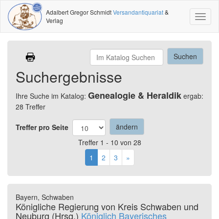
Adalbert Gregor Schmidt
Versandantiquariat
&
Toggl
Verlag
naviga
Suchergebnisse
Genealogie & Heraldik
Ihre Suche im Katalog:
ergab:
28 Treffer
Treffer pro Seite
Treffer 1 - 10 von 28
1
2
3
»
Bayern, Schwaben
Königliche Regierung von Kreis Schwaben und
Neuburg (Hrsg.)
Königlich Bayerisches