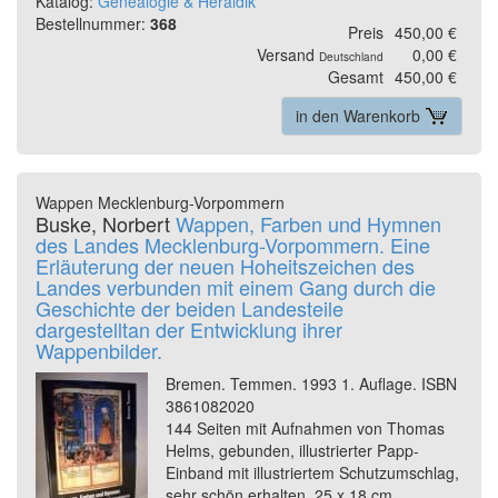
Katalog:
Genealogie & Heraldik
Bestellnummer:
368
Preis
450,00 €
Versand
0,00 €
Deutschland
Gesamt
450,00 €
in den Warenkorb
Wappen Mecklenburg-Vorpommern
Buske, Norbert
Wappen, Farben und Hymnen
des Landes Mecklenburg-Vorpommern. Eine
Erläuterung der neuen Hoheitszeichen des
Landes verbunden mit einem Gang durch die
Geschichte der beiden Landesteile
dargestelltan der Entwicklung ihrer
Wappenbilder.
Bremen. Temmen. 1993 1. Auflage. ISBN
3861082020
144 Seiten mit Aufnahmen von Thomas
Helms, gebunden, illustrierter Papp-
Einband mit illustriertem Schutzumschlag,
sehr schön erhalten. 25 x 18 cm