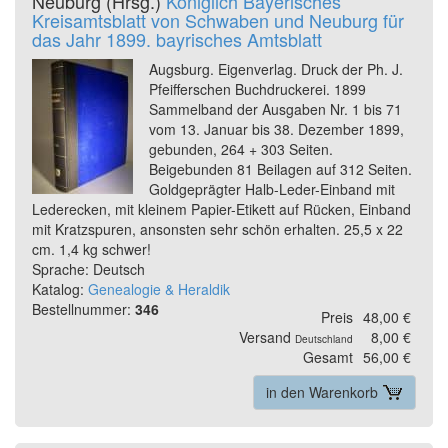
Neuburg (Hrsg.)
Königlich Bayerisches
Kreisamtsblatt von Schwaben und Neuburg für
das Jahr 1899. bayrisches Amtsblatt
Augsburg. Eigenverlag. Druck der Ph. J.
Pfeifferschen Buchdruckerei. 1899
Sammelband der Ausgaben Nr. 1 bis 71
vom 13. Januar bis 38. Dezember 1899,
gebunden, 264 + 303 Seiten.
Beigebunden 81 Beilagen auf 312 Seiten.
Goldgeprägter Halb-Leder-Einband mit
Lederecken, mit kleinem Papier-Etikett auf Rücken, Einband
mit Kratzspuren, ansonsten sehr schön erhalten. 25,5 x 22
cm. 1,4 kg schwer!
Sprache: Deutsch
Katalog:
Genealogie & Heraldik
Bestellnummer:
346
Preis
48,00 €
Versand
8,00 €
Deutschland
Gesamt
56,00 €
in den Warenkorb