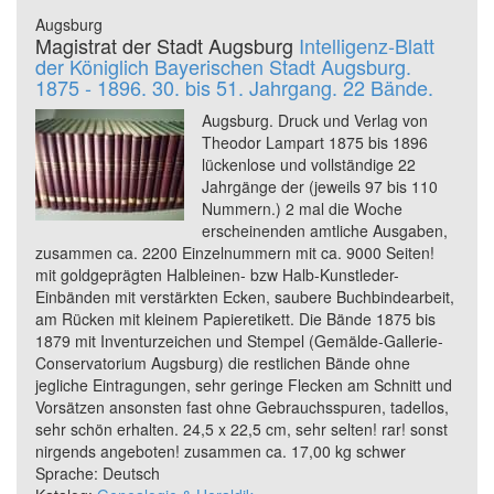
Augsburg
Magistrat der Stadt Augsburg
Intelligenz-Blatt
der Königlich Bayerischen Stadt Augsburg.
1875 - 1896. 30. bis 51. Jahrgang. 22 Bände.
Augsburg. Druck und Verlag von
Theodor Lampart 1875 bis 1896
lückenlose und vollständige 22
Jahrgänge der (jeweils 97 bis 110
Nummern.) 2 mal die Woche
erscheinenden amtliche Ausgaben,
zusammen ca. 2200 Einzelnummern mit ca. 9000 Seiten!
mit goldgeprägten Halbleinen- bzw Halb-Kunstleder-
Einbänden mit verstärkten Ecken, saubere Buchbindearbeit,
am Rücken mit kleinem Papieretikett. Die Bände 1875 bis
1879 mit Inventurzeichen und Stempel (Gemälde-Gallerie-
Conservatorium Augsburg) die restlichen Bände ohne
jegliche Eintragungen, sehr geringe Flecken am Schnitt und
Vorsätzen ansonsten fast ohne Gebrauchsspuren, tadellos,
sehr schön erhalten. 24,5 x 22,5 cm, sehr selten! rar! sonst
nirgends angeboten! zusammen ca. 17,00 kg schwer
Sprache: Deutsch