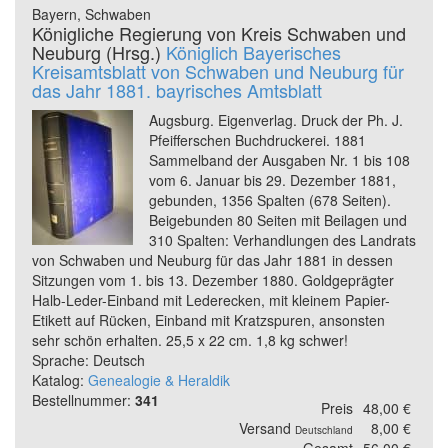
Bayern, Schwaben
Königliche Regierung von Kreis Schwaben und
Neuburg (Hrsg.)
Königlich Bayerisches
Kreisamtsblatt von Schwaben und Neuburg für
das Jahr 1881. bayrisches Amtsblatt
Augsburg. Eigenverlag. Druck der Ph. J.
Pfeifferschen Buchdruckerei. 1881
Sammelband der Ausgaben Nr. 1 bis 108
vom 6. Januar bis 29. Dezember 1881,
gebunden, 1356 Spalten (678 Seiten).
Beigebunden 80 Seiten mit Beilagen und
310 Spalten: Verhandlungen des Landrats
von Schwaben und Neuburg für das Jahr 1881 in dessen
Sitzungen vom 1. bis 13. Dezember 1880. Goldgeprägter
Halb-Leder-Einband mit Lederecken, mit kleinem Papier-
Etikett auf Rücken, Einband mit Kratzspuren, ansonsten
sehr schön erhalten. 25,5 x 22 cm. 1,8 kg schwer!
Sprache: Deutsch
Katalog:
Genealogie & Heraldik
Bestellnummer:
341
Preis
48,00 €
Versand
8,00 €
Deutschland
Gesamt
56,00 €