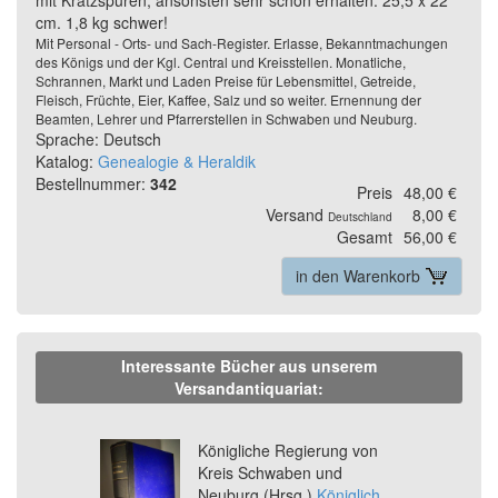
cm. 1,8 kg schwer!
Mit Personal - Orts- und Sach-Register. Erlasse, Bekanntmachungen
des Königs und der Kgl. Central und Kreisstellen. Monatliche,
Schrannen, Markt und Laden Preise für Lebensmittel, Getreide,
Fleisch, Früchte, Eier, Kaffee, Salz und so weiter. Ernennung der
Beamten, Lehrer und Pfarrerstellen in Schwaben und Neuburg.
Sprache: Deutsch
Katalog:
Genealogie & Heraldik
Bestellnummer:
342
Preis
48,00 €
Versand
8,00 €
Deutschland
Gesamt
56,00 €
in den Warenkorb
Interessante Bücher aus unserem
Versandantiquariat:
Previous
Ne
Königliche Regierung von
Kreis Schwaben und
Neuburg (Hrsg.)
Königlich