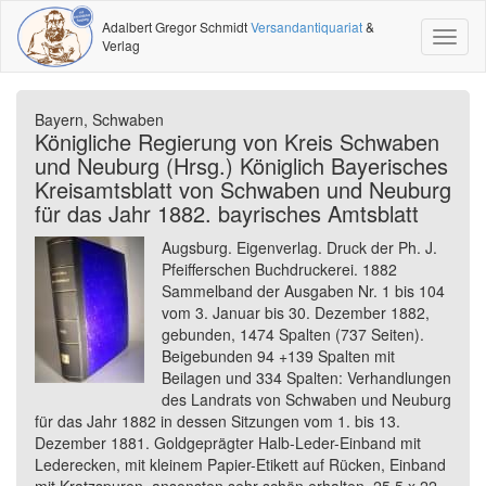
Adalbert Gregor Schmidt
Versandantiquariat
&
Toggl
Verlag
naviga
Bayern, Schwaben
Königliche Regierung von Kreis Schwaben
und Neuburg (Hrsg.) Königlich Bayerisches
Kreisamtsblatt von Schwaben und Neuburg
für das Jahr 1882. bayrisches Amtsblatt
Augsburg. Eigenverlag. Druck der Ph. J.
Pfeifferschen Buchdruckerei. 1882
Sammelband der Ausgaben Nr. 1 bis 104
vom 3. Januar bis 30. Dezember 1882,
gebunden, 1474 Spalten (737 Seiten).
Beigebunden 94 +139 Spalten mit
Beilagen und 334 Spalten: Verhandlungen
des Landrats von Schwaben und Neuburg
für das Jahr 1882 in dessen Sitzungen vom 1. bis 13.
Dezember 1881. Goldgeprägter Halb-Leder-Einband mit
Lederecken, mit kleinem Papier-Etikett auf Rücken, Einband
mit Kratzspuren, ansonsten sehr schön erhalten. 25,5 x 22