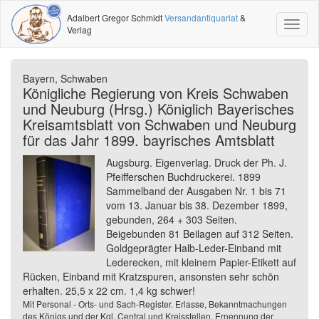
Adalbert Gregor Schmidt
Versandantiquariat
&
Toggl
Verlag
naviga
Bayern, Schwaben
Königliche Regierung von Kreis Schwaben
und Neuburg (Hrsg.) Königlich Bayerisches
Kreisamtsblatt von Schwaben und Neuburg
für das Jahr 1899. bayrisches Amtsblatt
Augsburg. Eigenverlag. Druck der Ph. J.
Pfeifferschen Buchdruckerei. 1899
Sammelband der Ausgaben Nr. 1 bis 71
vom 13. Januar bis 38. Dezember 1899,
gebunden, 264 + 303 Seiten.
Beigebunden 81 Beilagen auf 312 Seiten.
Goldgeprägter Halb-Leder-Einband mit
Lederecken, mit kleinem Papier-Etikett auf
Rücken, Einband mit Kratzspuren, ansonsten sehr schön
erhalten. 25,5 x 22 cm. 1,4 kg schwer!
Mit Personal - Orts- und Sach-Register. Erlasse, Bekanntmachungen
des Königs und der Kgl. Central und Kreisstellen. Ernennung der