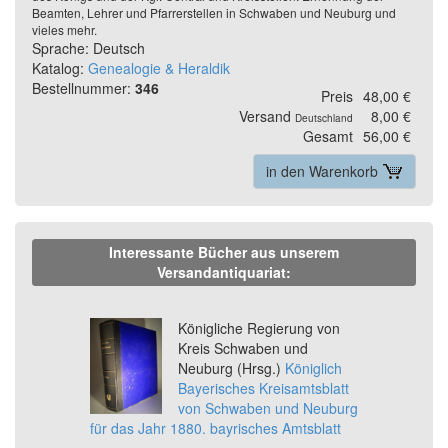
Beamten, Lehrer und Pfarrerstellen in Schwaben und Neuburg und
vieles mehr.
Sprache: Deutsch
Katalog:
Genealogie & Heraldik
Bestellnummer:
346
Preis
48,00 €
Versand
8,00 €
Deutschland
Gesamt
56,00 €
in den Warenkorb
Interessante Bücher aus unserem
Versandantiquariat:
Previous
Ne
Königliche Regierung von
Kreis Schwaben und
Neuburg (Hrsg.)
Königlich
Bayerisches Kreisamtsblatt
von Schwaben und Neuburg
für das Jahr 1880. bayrisches Amtsblatt