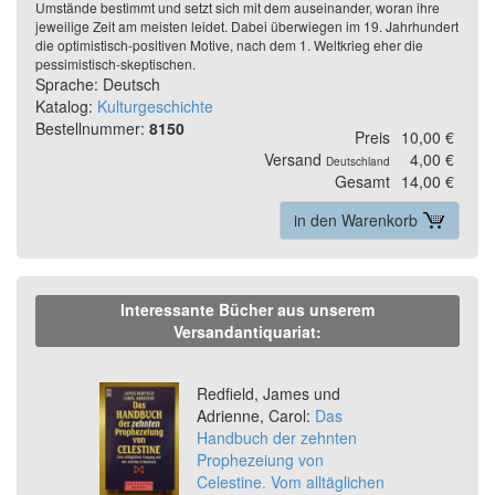
Umstände bestimmt und setzt sich mit dem auseinander, woran ihre
jeweilige Zeit am meisten leidet. Dabei überwiegen im 19. Jahrhundert
die optimistisch-positiven Motive, nach dem 1. Weltkrieg eher die
pessimistisch-skeptischen.
Sprache: Deutsch
Katalog:
Kulturgeschichte
Bestellnummer:
8150
Preis
10,00 €
Versand
4,00 €
Deutschland
Gesamt
14,00 €
in den Warenkorb
Interessante Bücher aus unserem
Versandantiquariat:
Previous
Ne
Redfield, James und
Adrienne, Carol:
Das
Handbuch der zehnten
Prophezeiung von
Celestine. Vom alltäglichen