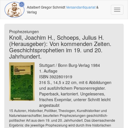
Adalbert Gregor Schmidt
Versandantiquariat
&
Toggl
Verlag
naviga
Prophezeiungen
Knoll, Joachim H., Schoeps, Julius H.
(Herausgeber): Von kommenden Zeiten.
Geschichtsprophetien im 19. und 20.
Jahrhundert.
Stuttgart / Bonn Burg-Verlag 1984
1. Auflage
ISBN 3922801919
316 S., 14,5 x 22 cm, mit 6 Abbildungen
und ausführlichem Personenregister.
Paperback, kartoniert. Ungelesenes,
frisches Exepmlar, unterer Schnitt leicht
angestaubt
15 Autoren, Historiker, Politiker, Theologen, Kunsthistoriker und
Naturwissenschaftler, beurteilen Prophezeiungen geschichtlich-
politischer Art aus dem 19. und 20. Jahrhundert. Das überraschende
Ergebnis: die jeweilige Prophezeiung wird durch ihre historischen