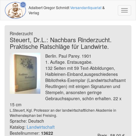
Adalbert Gregor Schmidt
Versandantiquariat
&
Toggl
Verlag
naviga
Rinderzucht
Steuert, Dr.L.: Nachbars Rinderzucht.
Praktische Ratschläge für Landwirte.
Berlin. Paul Parey. 1901
1. Auflage. Erstausgabe.
132 Seiten mit 59 Text-Abbildungen,
Halbleinen-Einband,ausgeschiedenes
Bibliotheks-Exemplar (Landwirtschaftsamt
Reutlingen) mit einigen Signaturen und
Stempeln, ansonsten geringe
Gebrauchsspuren, schön erhalten. 22 x
15 cm
L.Steuert, Kgl. Professor an der landwirtschaftlichen Akademie in
Weihenstephan bei Freising.
Sprache: Deutsch
Katalog:
Landwirtschaft
Bestellnummer:
13622
Preis
58,00 €