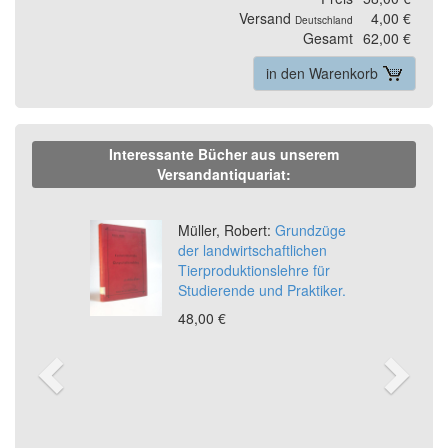
Versand
4,00 €
Deutschland
Gesamt
62,00 €
in den Warenkorb
Interessante Bücher aus unserem
Versandantiquariat:
Previous
Ne
Müller, Robert:
Grundzüge
der landwirtschaftlichen
Tierproduktionslehre für
Studierende und Praktiker.
48,00 €