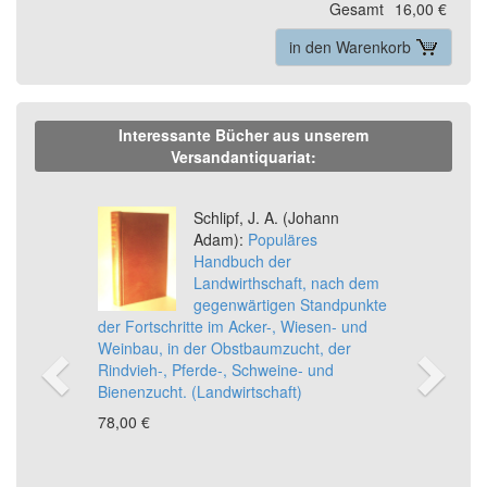
Gesamt
16,00 €
in den Warenkorb
Interessante Bücher aus unserem
Versandantiquariat:
Previous
Ne
Schlipf, J. A. (Johann
Adam):
Populäres
Handbuch der
Landwirthschaft, nach dem
gegenwärtigen Standpunkte
der Fortschritte im Acker-, Wiesen- und
Weinbau, in der Obstbaumzucht, der
Rindvieh-, Pferde-, Schweine- und
Bienenzucht. (Landwirtschaft)
78,00 €