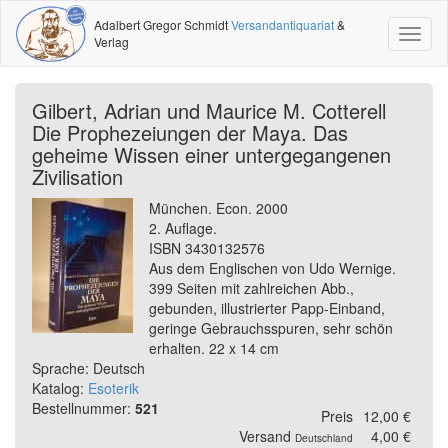
Adalbert Gregor Schmidt
Versandantiquariat
&
Toggl
Verlag
naviga
Gilbert, Adrian und Maurice M. Cotterell
Die Prophezeiungen der Maya. Das
geheime Wissen einer untergegangenen
Zivilisation
München. Econ. 2000
2. Auflage.
ISBN 3430132576
Aus dem Englischen von Udo Wernige.
399 Seiten mit zahlreichen Abb.,
gebunden, illustrierter Papp-Einband,
geringe Gebrauchsspuren, sehr schön
erhalten. 22 x 14 cm
Sprache: Deutsch
Katalog:
Esoterik
Bestellnummer:
521
Preis
12,00 €
Versand
4,00 €
Deutschland