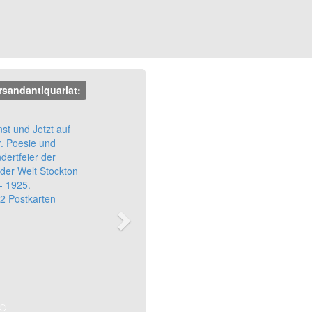
rsandantiquariat:
Next
st und Jetzt auf
. Poesie und
dertfeier der
der Welt Stockton
- 1925.
2 Postkarten