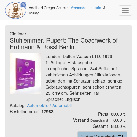
Adalbert Gregor Schmidt
Versandantiquariat
&
Toggl
Verlag
naviga
Oldtimer
Stuhlemmer, Rupert: The Coachwork of
Erdmann & Rossi Berlin.
London. Dalton Watson LTD. 1979
1. Auflage. Erstausgabe.
in englischer Sprache. 244 Seiten mit
zahlreichen Abbildungen / Illustationen,
gebunden mit Schutzumschlag, geringe
Gebrauchsspuren, sehr schön erhalten.
25 x 19 cm. Sehr selten! rar!
Sprache: Englisch
Katalog:
Automobile / Automobil
Bestellnummer:
17983
Preis
80,00 €
Versand
8,00 €
Deutschland
Gesamt
88,00 €
in den Warenkorb