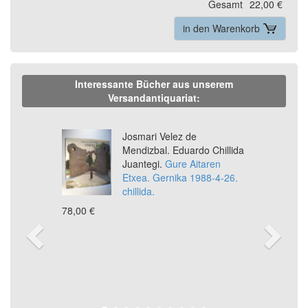
Gesamt
22,00 €
in den Warenkorb
Interessante Bücher aus unserem
Versandantiquariat:
Previous
Ne
Josmari Velez de
Mendizbal. Eduardo Chillida
Juantegi.
Gure Aitaren
Etxea. Gernika 1988-4-26.
chillida.
78,00 €