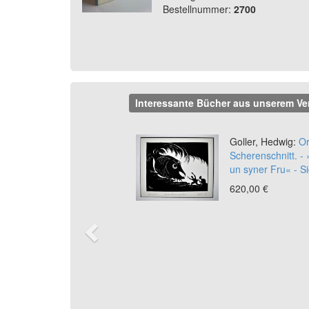
Bestellnummer:
2700
Interessante Bücher aus unserem Ve
Previous
Goller, Hedwig:
Or
Scherenschnitt. -
un syner Fru« - Si
620,00 €