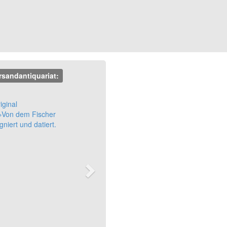
rsandantiquariat:
Next
iginal
 »Von dem Fischer
gniert und datiert.