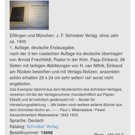
Eßlingen und München. J. F. Schreiber Verlag. ohne Jahr
ca. 1900
1. Auflage, deutsche Erstausgabe.
nach der 3-ten russischen Auflage ins deutsche übertragen
von Arnold Frischfeldt, Pastor in der Krim..Papp-Einband, 38
Seiten mit farbigen Abbildungen von H, van Niftrik, Einband
am Rücken bestoßen und mit Verlags-Notizen, ansonsten
schön erhalten 29 x 24 cm sehr selten! rar! sonst nicht
angeboten.
Das Exemplar stammt aus dem Musterarchiv des Schreiber-Verlages,
versehen mit der der Verlagsnummer (handschriftlich auf Papier-
Etikett) und ist mehrfach gestempelt mit: -- Muster für
Herstellungsabteilung --. Wir bieten noch weitere seltene Bücher aus
dem Schreiber-Archiv an. ------ Paul v. Wiskowatow / Pawel
Alexandrowitsch Wiskowatow: 1842-1905.
Sprache: Deutsch
Katalog:
Schreiber Verlag
Bestellnummer:
14668
Preis
150,00 €