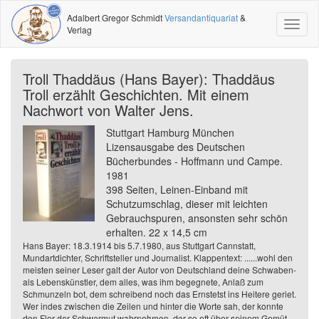
Adalbert Gregor Schmidt
Versandantiquariat
&
Toggl
Verlag
naviga
Troll Thaddäus (Hans Bayer): Thaddäus
Troll erzählt Geschichten. Mit einem
Nachwort von Walter Jens.
Stuttgart Hamburg München
Lizensausgabe des Deutschen
Bücherbundes - Hoffmann und Campe.
1981
398 Seiten, Leinen-Einband mit
Schutzumschlag, dieser mit leichten
Gebrauchspuren, ansonsten sehr schön
erhalten. 22 x 14,5 cm
Hans Bayer: 18.3.1914 bis 5.7.1980, aus Stuttgart Cannstatt,
Mundartdichter, Schriftsteller und Journalist. Klappentext: ......wohl den
meisten seiner Leser galt der Autor von Deutschland deine Schwaben-
als Lebenskünstler, dem alles, was ihm begegnete, Anlaß zum
Schmunzeln bot, dem schreibend noch das Ernstetst ins Heitere geriet.
Wer indes zwischen die Zeilen und hinter die Worte sah, der konnte
den Flor der Schwermut wahrnehmen, der so oft über seinem Gemüt