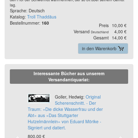
lag.
Sprache: Deutsch
Katalog:
Troll Thaddäus
Bestellnummer:
160
Preis
10,00 €
Versand
4,00 €
Deutschland
Gesamt
14,00 €
in den Warenkorb
Interessante Bücher aus unserem
Versandantiquariat:
Previous
Ne
Goller, Hedwig:
Original
Scherenschnitt. - Der
Traum: »Die dicke Wasserfrau und der
Abt« aus »Das Stuttgarter
Hutzelmännlein« von Eduard Mörike -
Signiert und datiert.
800,00 €