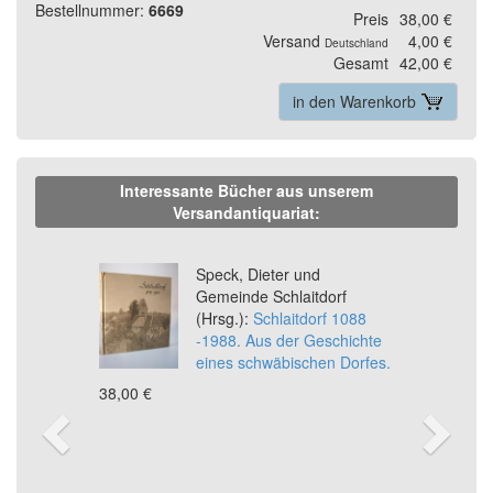
Bestellnummer:
6669
Preis
38,00 €
Versand
4,00 €
Deutschland
Gesamt
42,00 €
in den Warenkorb
Interessante Bücher aus unserem
Versandantiquariat:
Previous
Ne
Speck, Dieter und
Gemeinde Schlaitdorf
(Hrsg.):
Schlaitdorf 1088
-1988. Aus der Geschichte
eines schwäbischen Dorfes.
38,00 €