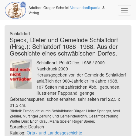
Adalbert Gregor Schmidt
Versandantiquariat
&
Toggl
Verlag
naviga
Schlaitdorf
Speck, Dieter und Gemeinde Schlaitdorf
(Hrsg.): Schlaitdorf 1088 -1988. Aus der
Geschichte eines schwäbischen Dorfes.
Schlaitdorf. PrintOffice. 1988 / 2009
Nachdruck 2009
Herausgegeben von der Gemeinde Schlaitdorf
anläßlich der 900-Jahrfeier im Jahre 1988.
107 Seiten mit zahlreichen Abb., gebunden,
illustrierter Pappband, geringe
Gebrauchsspuren, schön erhalten. sehr selten rar! 22,5 x
21,5 cm.
Bildteil: Ermöglicht durch Schlaitdorfer Bürger, Heinz Springer, Axel
Zemler, Nürtinger Zeitung und Gemeindearchiv. Gesamtbetreuung:
Walter Dürr, Erich Grau, Maria Speier, Roger Speier.
Sprache: Deutsch
Katalog:
Orts - und Landesgeschichte