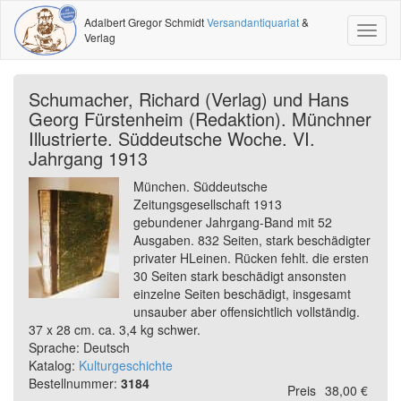
Adalbert Gregor Schmidt
Versandantiquariat
&
Toggl
Verlag
naviga
Schumacher, Richard (Verlag) und Hans
Georg Fürstenheim (Redaktion). Münchner
Illustrierte. Süddeutsche Woche. VI.
Jahrgang 1913
München. Süddeutsche
Zeitungsgesellschaft 1913
gebundener Jahrgang-Band mit 52
Ausgaben. 832 Seiten, stark beschädigter
privater HLeinen. Rücken fehlt. die ersten
30 Seiten stark beschädigt ansonsten
einzelne Seiten beschädigt, insgesamt
unsauber aber offensichtlich vollständig.
37 x 28 cm. ca. 3,4 kg schwer.
Sprache: Deutsch
Katalog:
Kulturgeschichte
Bestellnummer:
3184
Preis
38,00 €