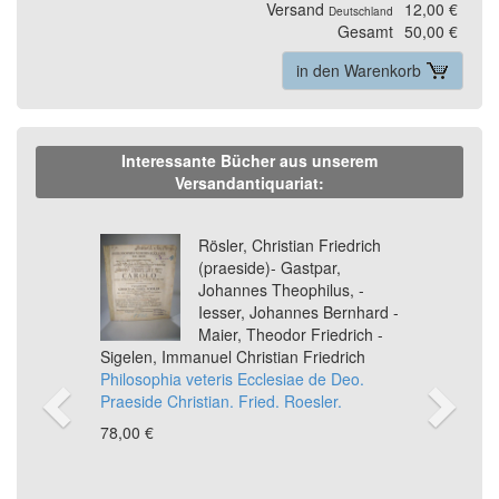
Versand
12,00 €
Deutschland
Gesamt
50,00 €
in den Warenkorb
Interessante Bücher aus unserem
Versandantiquariat:
Previous
Ne
Rösler, Christian Friedrich
(praeside)- Gastpar,
Johannes Theophilus, -
Iesser, Johannes Bernhard -
Maier, Theodor Friedrich -
Sigelen, Immanuel Christian Friedrich
Philosophia veteris Ecclesiae de Deo.
Praeside Christian. Fried. Roesler.
78,00 €