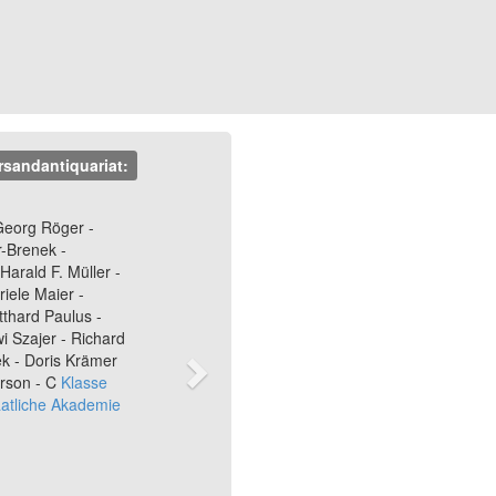
rsandantiquariat:
Next
Georg Röger -
-Brenek -
 Harald F. Müller -
iele Maier -
thard Paulus -
i Szajer - Richard
ek - Doris Krämer
rson - C
Klasse
aatliche Akademie