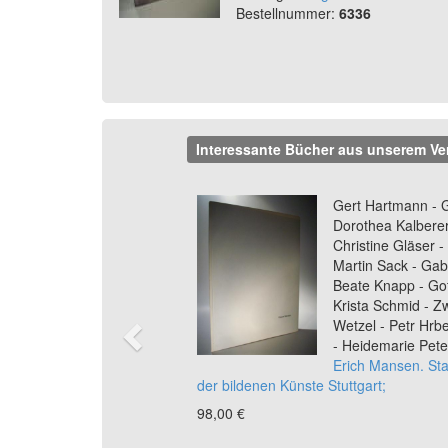
Bestellnummer:
6336
Interessante Bücher aus unserem Ve
Previous
Gert Hartmann - 
Dorothea Kalberer
Christine Gläser -
Martin Sack - Gabr
Beate Knapp - Got
Krista Schmid - Zw
Wetzel - Petr Hrb
- Heidemarie Pete
Erich Mansen. St
der bildenen Künste Stuttgart;
98,00 €