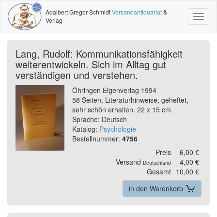
Adalbert Gregor Schmidt
Versandantiquariat
&
Toggl
Verlag
naviga
Lang, Rudolf: Kommunikationsfähigkeit
weiterentwickeln. Sich im Alltag gut
verständigen und verstehen.
Öhringen Eigenverlag 1994
58 Seiten, Literaturhinweise, geheftet,
sehr schön erhalten. 22 x 15 cm.
Sprache: Deutsch
Katalog:
Psychologie
Bestellnummer:
4756
Preis
6,00 €
Versand
4,00 €
Deutschland
Gesamt
10,00 €
in den Warenkorb