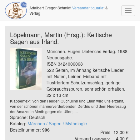
Adalbert Gregor Schmidt
Versandantiquariat
&
Toggl
Verlag
naviga
Löpelmann, Martin (Hrsg.): Keltische
Sagen aus Irland.
München. Eugen Dieterichs Verlag. 1988
Neuausgabe.
ISBN 3424006068
522 Seiten, im Anhang keltische Lieder
mit Noten, Leinen-Einband mit
illustriertem Schutzumschlag, geringe
Gebrauchsspuren, sehr schön erhalten.
22 x 13 cm
Klappentext: Von den Helden Cuchulinn und Etain wird uns erzählt,
von der schönen männerverderbenden Derdriu und dem Heereszug
der Amazonin Medb gegen die Ulter;......
Sprache: Deutsch
Katalog:
Märchen / Sagen / Mythologie
Bestellnummer:
906
Preis
12,00 €
Versand
4,00 €
Deutschland