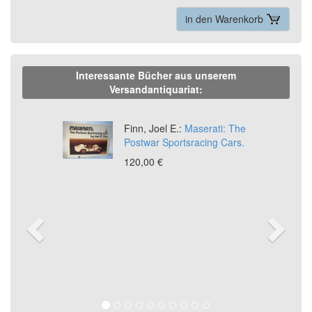
in den Warenkorb
Interessante Bücher aus unserem
Versandantiquariat:
Previous
Ne
Finn, Joel E.:
Maserati: The
Postwar Sportsracing Cars.
120,00 €