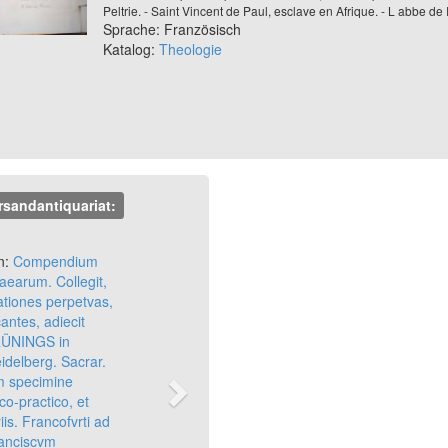
Peltrie. - Saint Vincent de Paul, esclave en Afrique. - L abbe d
Sprache: Französisch
Katalog:
Theologie
rsandantiquariat:
Next
n:
Compendium
aearum. Collegit,
ationes perpetvas,
antes, adiecit
ÜNINGS in
idelberg. Sacrar.
um specimine
co-practico, et
iis. Francofvrti ad
anciscvm