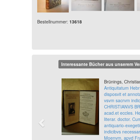
Bestellnummer:
13618
Interessante Bücher aus unserem Ve
Previous
Brünings, Christia
Antiquitatum Hebr
disposvit et annot
vsvm sacrvm indic
CHRISTIANVS BR
acad.et eccles. He
literar. doctor. C
antiquario-exegeti
indicibvs necessar
Moenvm, apvd Fr